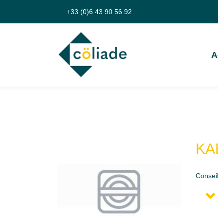
+33 (0)6 43 90 56 92
A
KA
Consei