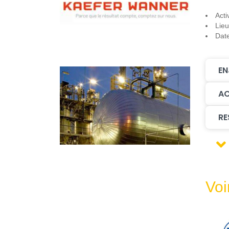
Acti
Lieu
Dat
EN
AC
RE
Voi